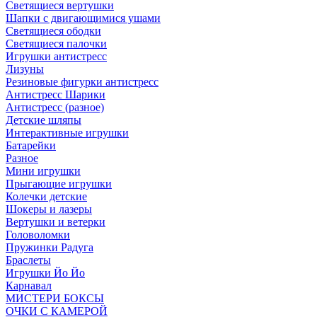
Светящиеся вертушки
Шапки с двигающимися ушами
Светящиеся ободки
Светящиеся палочки
Игрушки антистресс
Лизуны
Резиновые фигурки антистресс
Антистресс Шарики
Антистресс (разное)
Детские шляпы
Интерактивные игрушки
Батарейки
Разное
Мини игрушки
Прыгающие игрушки
Колечки детские
Шокеры и лазеры
Вертушки и ветерки
Головоломки
Пружинки Радуга
Браслеты
Игрушки Йо Йо
Карнавал
МИСТЕРИ БОКСЫ
ОЧКИ С КАМЕРОЙ