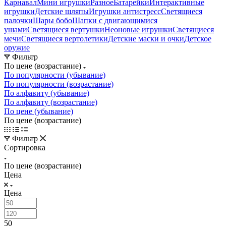
Карнавал
Мини игрушки
Разное
Батарейки
Интерактивные
игрушки
Детские шляпы
Игрушки антистресс
Светящиеся
палочки
Шары бобо
Шапки с двигающимися
ушами
Светящиеся вертушки
Неоновые игрушки
Светящиеся
мечи
Светящиеся вертолетики
Детские маски и очки
Детское
оружие
Фильтр
По цене (возрастание)
По популярности (убывание)
По популярности (возрастание)
По алфавиту (убывание)
По алфавиту (возрастание)
По цене (убывание)
По цене (возрастание)
Фильтр
Сортировка
По цене (возрастание)
Цена
Цена
50