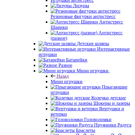
Игрушки антистресс
Лизуны
Резиновые фигурки антистресс
Антистресс
Шарики
Антистресс
(разное)
Детские шляпы
Интерактивные
игрушки
Батарейки
Разное
Мини игрушки
Назад
Мини игрушки
Прыгающие
игрушки
Колечки детские
Шокеры и лазеры
Вертушки и
ветерки
Головоломки
Пружинки Радуга
Браслеты