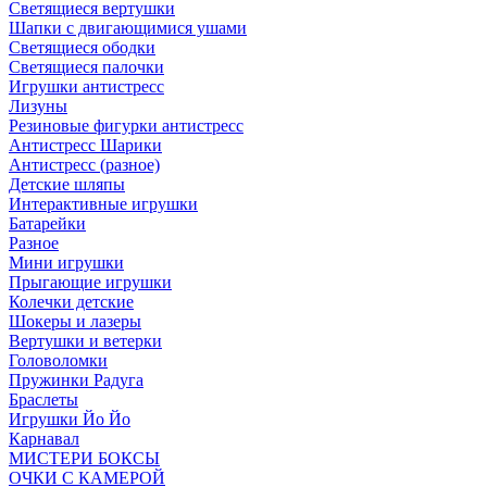
Светящиеся вертушки
Шапки с двигающимися ушами
Светящиеся ободки
Светящиеся палочки
Игрушки антистресс
Лизуны
Резиновые фигурки антистресс
Антистресс Шарики
Антистресс (разное)
Детские шляпы
Интерактивные игрушки
Батарейки
Разное
Мини игрушки
Прыгающие игрушки
Колечки детские
Шокеры и лазеры
Вертушки и ветерки
Головоломки
Пружинки Радуга
Браслеты
Игрушки Йо Йо
Карнавал
МИСТЕРИ БОКСЫ
ОЧКИ С КАМЕРОЙ