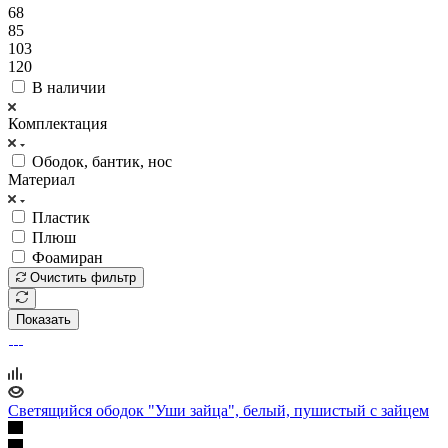
68
85
103
120
В наличии
Комплектация
Ободок, бантик, нос
Материал
Пластик
Плюш
Фоамиран
Очистить фильтр
Показать
Светящийся ободок "Уши зайца", белый, пушистый с зайцем