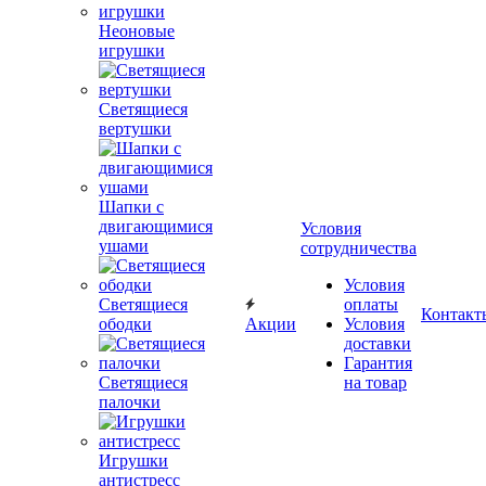
Неоновые
игрушки
Светящиеся
вертушки
Шапки с
двигающимися
Условия
ушами
сотрудничества
Условия
Светящиеся
оплаты
Контакт
ободки
Акции
Условия
доставки
Гарантия
Светящиеся
на товар
палочки
Игрушки
антистресс