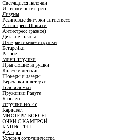
Светящиеся палочки
Игрушки антистресс
Лизуны
Резиновые фигурки антистресс
Антистресс Шарики
Антистресс (разное)
Детские шляпы
Интерактивные игрушки
Батарейки
Разное
Мини игрушки
Прыгающие игрушки
Колечки детские
Шокеры и лазеры
Вертушки и ветерки
Головоломки
Пружинки Радуга
Браслеты
Игрушки Йо Йо
Карнавал
МИСТЕРИ БОКСЫ
ОЧКИ С КАМЕРОЙ
КАНИСТРЫ
Акции
Условия сотрудничества