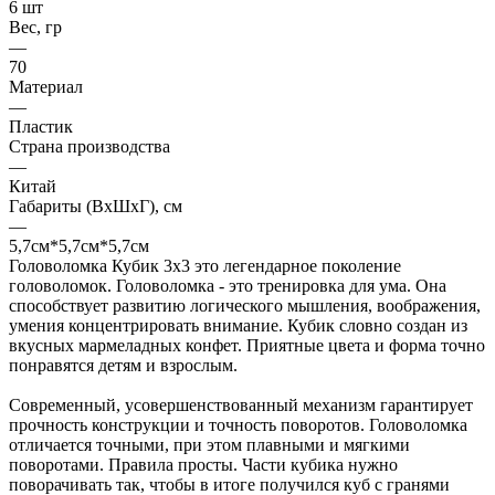
6 шт
Вес, гр
—
70
Материал
—
Пластик
Страна производства
—
Китай
Габариты (ВхШхГ), см
—
5,7см*5,7см*5,7см
Головоломка Кубик 3х3 это легендарное поколение
головоломок. Головоломка - это тренировка для ума. Она
способствует развитию логического мышления, воображения,
умения концентрировать внимание. Кубик словно создан из
вкусных мармеладных конфет. Приятные цвета и форма точно
понравятся детям и взрослым.
Современный, усовершенствованный механизм гарантирует
прочность конструкции и точность поворотов. Головоломка
отличается точными, при этом плавными и мягкими
поворотами. Правила просты. Части кубика нужно
поворачивать так, чтобы в итоге получился куб с гранями