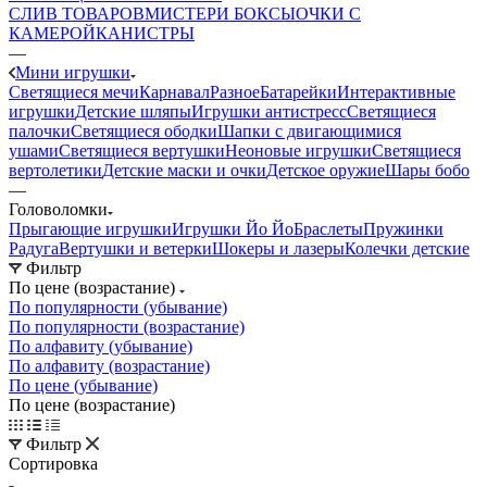
CЛИВ ТОВАРОВ
МИСТЕРИ БОКСЫ
ОЧКИ С
КАМЕРОЙ
КАНИСТРЫ
—
Мини игрушки
Светящиеся мечи
Карнавал
Разное
Батарейки
Интерактивные
игрушки
Детские шляпы
Игрушки антистресс
Светящиеся
палочки
Светящиеся ободки
Шапки с двигающимися
ушами
Светящиеся вертушки
Неоновые игрушки
Светящиеся
вертолетики
Детские маски и очки
Детское оружие
Шары бобо
—
Головоломки
Прыгающие игрушки
Игрушки Йо Йо
Браслеты
Пружинки
Радуга
Вертушки и ветерки
Шокеры и лазеры
Колечки детские
Фильтр
По цене (возрастание)
По популярности (убывание)
По популярности (возрастание)
По алфавиту (убывание)
По алфавиту (возрастание)
По цене (убывание)
По цене (возрастание)
Фильтр
Сортировка