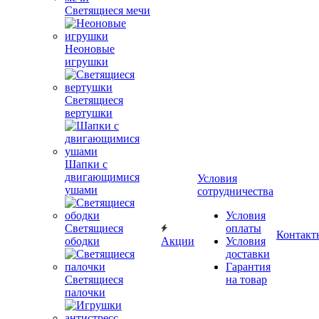
Светящиеся мечи
Неоновые
игрушки
Светящиеся
вертушки
Шапки с
двигающимися
Условия
ушами
сотрудничества
Условия
Светящиеся
оплаты
Контакт
ободки
Акции
Условия
доставки
Гарантия
Светящиеся
на товар
палочки