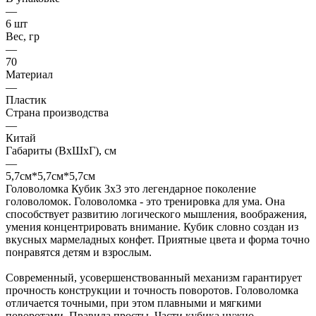
—
6 шт
Вес, гр
—
70
Материал
—
Пластик
Страна производства
—
Китай
Габариты (ВхШхГ), см
—
5,7см*5,7см*5,7см
Головоломка Кубик 3х3 это легендарное поколение
головоломок. Головоломка - это тренировка для ума. Она
способствует развитию логического мышления, воображения,
умения концентрировать внимание. Кубик словно создан из
вкусных мармеладных конфет. Приятные цвета и форма точно
понравятся детям и взрослым.
Современный, усовершенствованный механизм гарантирует
прочность конструкции и точность поворотов. Головоломка
отличается точными, при этом плавными и мягкими
поворотами. Правила просты. Части кубика нужно