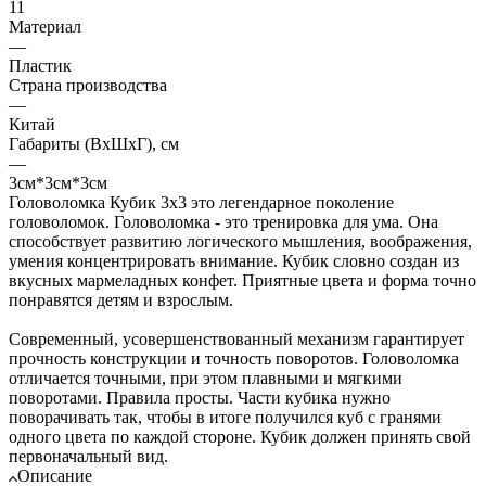
11
Материал
—
Пластик
Страна производства
—
Китай
Габариты (ВхШхГ), см
—
3см*3см*3см
Головоломка Кубик 3х3 это легендарное поколение
головоломок. Головоломка - это тренировка для ума. Она
способствует развитию логического мышления, воображения,
умения концентрировать внимание. Кубик словно создан из
вкусных мармеладных конфет. Приятные цвета и форма точно
понравятся детям и взрослым.
Современный, усовершенствованный механизм гарантирует
прочность конструкции и точность поворотов. Головоломка
отличается точными, при этом плавными и мягкими
поворотами. Правила просты. Части кубика нужно
поворачивать так, чтобы в итоге получился куб с гранями
одного цвета по каждой стороне. Кубик должен принять свой
первоначальный вид.
Описание