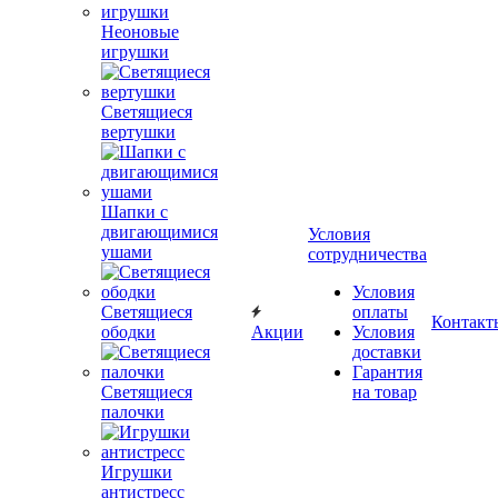
Неоновые
игрушки
Светящиеся
вертушки
Шапки с
двигающимися
Условия
ушами
сотрудничества
Условия
Светящиеся
оплаты
Контакт
ободки
Акции
Условия
доставки
Гарантия
Светящиеся
на товар
палочки
Игрушки
антистресс