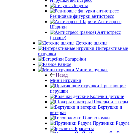
Игрушки антистресс
Лизуны
Резиновые фигурки антистресс
Антистресс
Шарики
Антистресс
(разное)
Детские шляпы
Интерактивные
игрушки
Батарейки
Разное
Мини игрушки
Назад
Мини игрушки
Прыгающие
игрушки
Колечки детские
Шокеры и лазеры
Вертушки и
ветерки
Головоломки
Пружинки Радуга
Браслеты