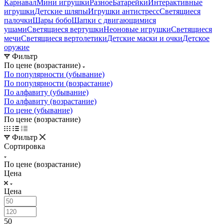
Карнавал
Мини игрушки
Разное
Батарейки
Интерактивные
игрушки
Детские шляпы
Игрушки антистресс
Светящиеся
палочки
Шары бобо
Шапки с двигающимися
ушами
Светящиеся вертушки
Неоновые игрушки
Светящиеся
мечи
Светящиеся вертолетики
Детские маски и очки
Детское
оружие
Фильтр
По цене (возрастание)
По популярности (убывание)
По популярности (возрастание)
По алфавиту (убывание)
По алфавиту (возрастание)
По цене (убывание)
По цене (возрастание)
Фильтр
Сортировка
По цене (возрастание)
Цена
Цена
50