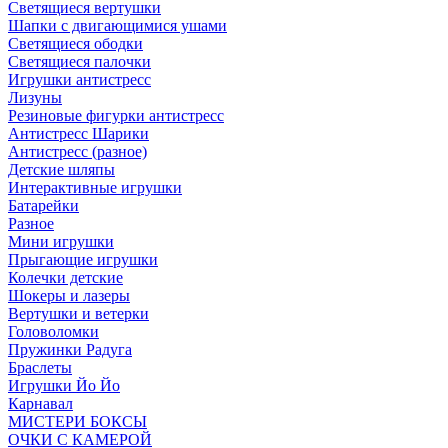
Светящиеся вертушки
Шапки с двигающимися ушами
Светящиеся ободки
Светящиеся палочки
Игрушки антистресс
Лизуны
Резиновые фигурки антистресс
Антистресс Шарики
Антистресс (разное)
Детские шляпы
Интерактивные игрушки
Батарейки
Разное
Мини игрушки
Прыгающие игрушки
Колечки детские
Шокеры и лазеры
Вертушки и ветерки
Головоломки
Пружинки Радуга
Браслеты
Игрушки Йо Йо
Карнавал
МИСТЕРИ БОКСЫ
ОЧКИ С КАМЕРОЙ