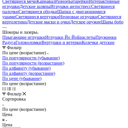
Светящиеся мечи
Карнавал
Разное
Батарейки
Интерактивные
игрушки
Детские шляпы
Игрушки антистресс
Светящиеся
палочки
Светящиеся ободки
Шапки с двигающимися
ушами
Светящиеся вертушки
Неоновые игрушки
Светящиеся
вертолетики
Детские маски и очки
Детское оружие
Шары бобо
—
Шокеры и лазеры
Прыгающие игрушки
Игрушки Йо Йо
Браслеты
Пружинки
Радуга
Головоломки
Вертушки и ветерки
Колечки детские
Фильтр
По цене (возрастание)
По популярности (убывание)
По популярности (возрастание)
По алфавиту (убывание)
По алфавиту (возрастание)
По цене (убывание)
По цене (возрастание)
Фильтр
Сортировка
По цене (возрастание)
Цена
Цена