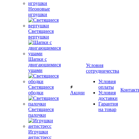
Неоновые
игрушки
Светящиеся
вертушки
Шапки с
двигающимися
Условия
ушами
сотрудничества
Условия
Светящиеся
оплаты
Контакт
ободки
Акции
Условия
доставки
Гарантия
Светящиеся
на товар
палочки
Игрушки
антистресс