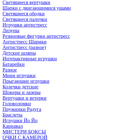
Светящиеся вертушки
Шапки с двигающимися ушами
Светящиеся ободки
Светящиеся палочки
Игрушки антистресс
Лизуны
Резиновые фигурки антистресс
Антистресс Шарики
Антистресс (разное)
Детские шляпы
Интерактивные игрушки
Батарейки
Разное
Мини игрушки
Прыгающие игрушки
Колечки детские
Шокеры и лазеры
Вертушки и ветерки
Головоломки
Пружинки Радуга
Браслеты
Игрушки Йо Йо
Карнавал
МИСТЕРИ БОКСЫ
ОЧКИ С КАМЕРОЙ