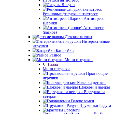
Игрушки антистресс
Лизуны
Резиновые фигурки антистресс
Антистресс
Шарики
Антистресс
(разное)
Детские шляпы
Интерактивные
игрушки
Батарейки
Разное
Мини игрушки
Назад
Мини игрушки
Прыгающие
игрушки
Колечки детские
Шокеры и лазеры
Вертушки и
ветерки
Головоломки
Пружинки Радуга
Браслеты