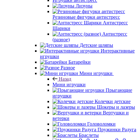
Игрушки антистресс
Лизуны
Резиновые фигурки антистресс
Антистресс
Шарики
Антистресс
(разное)
Детские шляпы
Интерактивные
игрушки
Батарейки
Разное
Мини игрушки
Назад
Мини игрушки
Прыгающие
игрушки
Колечки детские
Шокеры и лазеры
Вертушки и
ветерки
Головоломки
Пружинки Радуга
Браслеты