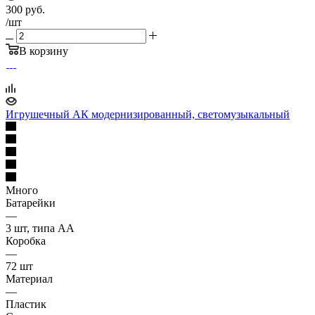
300
руб.
/шт
В корзину
Игрушечный АК модернизированный, светомузыкальный
Много
Батарейки
—
3 шт, типа АА
Коробка
—
72 шт
Материал
—
Пластик