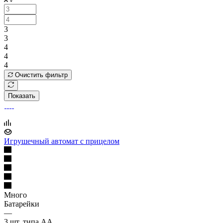
3
3
4
4
4
Очистить фильтр
Показать
Игрушечный автомат с прицелом
Много
Батарейки
—
3 шт, типа АА