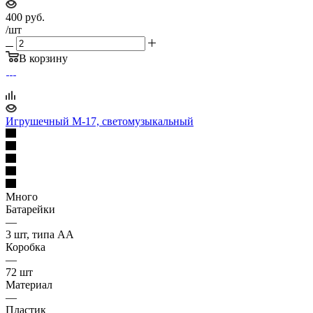
400
руб.
/шт
В корзину
Игрушечный М-17, светомузыкальный
Много
Батарейки
—
3 шт, типа АА
Коробка
—
72 шт
Материал
—
Пластик