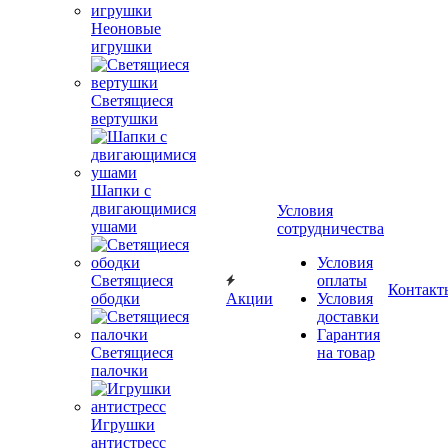
Неоновые
игрушки
Светящиеся
вертушки
Шапки с
двигающимися
Условия
ушами
сотрудничества
Условия
Светящиеся
оплаты
Контакт
ободки
Акции
Условия
доставки
Гарантия
Светящиеся
на товар
палочки
Игрушки
антистресс