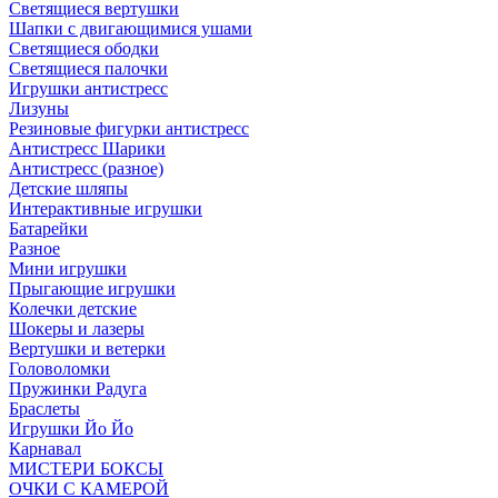
Светящиеся вертушки
Шапки с двигающимися ушами
Светящиеся ободки
Светящиеся палочки
Игрушки антистресс
Лизуны
Резиновые фигурки антистресс
Антистресс Шарики
Антистресс (разное)
Детские шляпы
Интерактивные игрушки
Батарейки
Разное
Мини игрушки
Прыгающие игрушки
Колечки детские
Шокеры и лазеры
Вертушки и ветерки
Головоломки
Пружинки Радуга
Браслеты
Игрушки Йо Йо
Карнавал
МИСТЕРИ БОКСЫ
ОЧКИ С КАМЕРОЙ