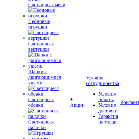
Светящиеся мечи
Неоновые
игрушки
Светящиеся
вертушки
Шапки с
двигающимися
Условия
ушами
сотрудничества
Условия
Светящиеся
оплаты
Контакт
ободки
Акции
Условия
доставки
Гарантия
Светящиеся
на товар
палочки