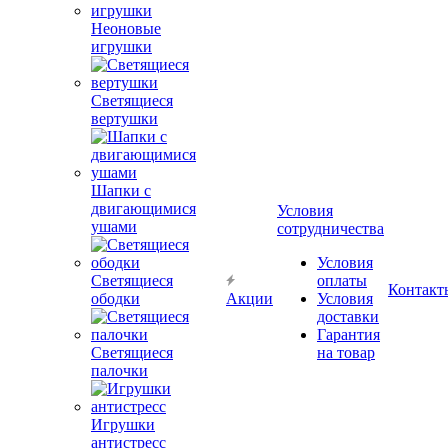
Неоновые
игрушки
Светящиеся
вертушки
Шапки с
двигающимися
Условия
ушами
сотрудничества
Условия
Светящиеся
оплаты
Контакт
ободки
Акции
Условия
доставки
Гарантия
Светящиеся
на товар
палочки
Игрушки
антистресс