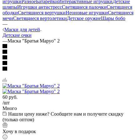
игрушки
Разное
Батарейки
Интерактивные игрушки
Детские
шляпы
Игрушки антистресс
Светящиеся палочки
Светящиеся
ободки
Светящиеся вертушки
Неоновые игрушки
Светящиеся
мечи
Светящиеся вертолетики
Детское оружие
Шары бобо
—
Маски для детей
Детские очки
—
Маска "Братья Маруо" 2
60
руб.
/шт
Много
Нашли цену ниже? Сообщите нам и получите скидку
(только оптом)
Хочу в подарок