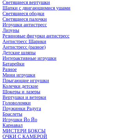
Светящиеся вертушки
Шапки с двигающимися ушами
Светящиеся ободки
Светящиеся палочки
Игрушки антистресс
Лизуны
Резиновые фигурки антистресс
Антистресс Шарики
Антистресс (разное)
Детские шляпы
Интерактивные игрушки
Батарейки
Разное
Мини игрушки
Прыгающие игрушки
Колечки детские
Шокеры и лазеры
Вертушки и ветерки
Головоломки
Пружинки Радуга
Браслеты
Игрушки Йо Йо
Карнавал
МИСТЕРИ БОКСЫ
ОЧКИ С КАМЕРОЙ