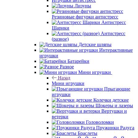
Игрушки антистресс
Лизуны
Резиновые фигурки антистресс
Антистресс
Шарики
Антистресс
(разное)
Детские шляпы
Интерактивные
игрушки
Батарейки
Разное
Мини игрушки
Назад
Мини игрушки
Прыгающие
игрушки
Колечки детские
Шокеры и лазеры
Вертушки и
ветерки
Головоломки
Пружинки Радуга
Браслеты