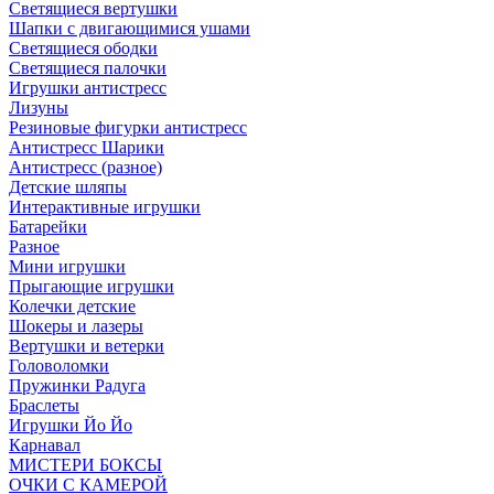
Светящиеся вертушки
Шапки с двигающимися ушами
Светящиеся ободки
Светящиеся палочки
Игрушки антистресс
Лизуны
Резиновые фигурки антистресс
Антистресс Шарики
Антистресс (разное)
Детские шляпы
Интерактивные игрушки
Батарейки
Разное
Мини игрушки
Прыгающие игрушки
Колечки детские
Шокеры и лазеры
Вертушки и ветерки
Головоломки
Пружинки Радуга
Браслеты
Игрушки Йо Йо
Карнавал
МИСТЕРИ БОКСЫ
ОЧКИ С КАМЕРОЙ