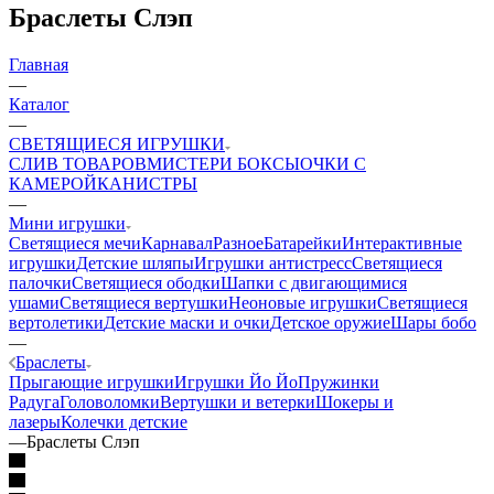
Браслеты Слэп
Главная
—
Каталог
—
СВЕТЯЩИЕСЯ ИГРУШКИ
CЛИВ ТОВАРОВ
МИСТЕРИ БОКСЫ
ОЧКИ С
КАМЕРОЙ
КАНИСТРЫ
—
Мини игрушки
Светящиеся мечи
Карнавал
Разное
Батарейки
Интерактивные
игрушки
Детские шляпы
Игрушки антистресс
Светящиеся
палочки
Светящиеся ободки
Шапки с двигающимися
ушами
Светящиеся вертушки
Неоновые игрушки
Светящиеся
вертолетики
Детские маски и очки
Детское оружие
Шары бобо
—
Браслеты
Прыгающие игрушки
Игрушки Йо Йо
Пружинки
Радуга
Головоломки
Вертушки и ветерки
Шокеры и
лазеры
Колечки детские
—
Браслеты Слэп